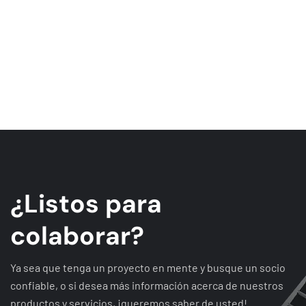
¿
L
i
s
t
o
s
p
a
r
a
c
o
l
a
b
o
r
a
r
?
Ya sea que tenga un proyecto en mente y busque un socio
confiable, o si desea más información acerca de nuestros
productos y servicios, ¡queremos saber de usted!