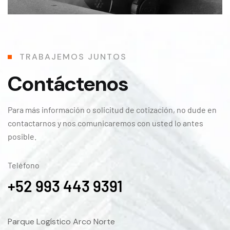
T
R
A
B
A
J
E
M
O
S
J
U
N
T
O
S
Contáctenos
Para más información o solicitud de cotización, no dude en
contactarnos y nos comunicaremos con usted lo antes
posible.
Teléfono
+52 993 443 9391
Parque Logístico Arco Norte