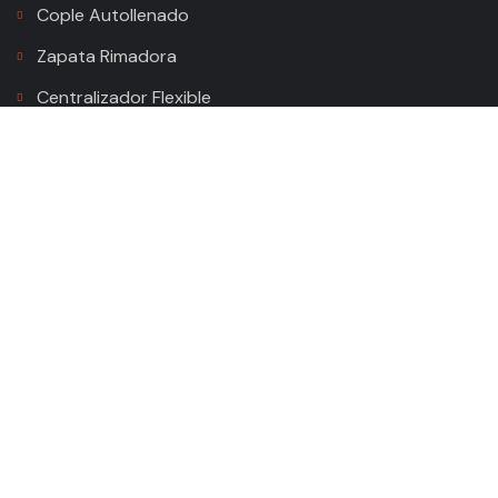
Cople Autollenado
Zapata Rimadora
Centralizador Flexible
Stop Collar
Cabeza de cementación
Centralizador Black Blade
Contacto
Parque Logístico Arco Noreste
Anacleto Canabal, Villahermosa, Tab.
Teléfono: +52 9934439391
Correo electrónico: contacto@dracobbc.com