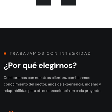
T
R
A
B
A
J
A
M
O
S
C
O
N
I
N
T
E
G
R
I
D
A
D
¿
P
o
r
q
u
é
e
l
e
g
i
r
n
o
s
?
Colaboramos con nuestros clientes, combinamos
conocimiento del sector, años de experiencia, ingenio y
adaptabilidad para ofrecer excelencia en cada proyecto.