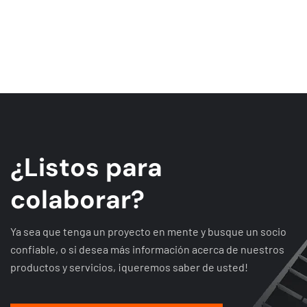
¿
L
i
s
t
o
s
p
a
r
a
c
o
l
a
b
o
r
a
r
?
Ya sea que tenga un proyecto en mente y busque un socio
confiable, o si desea más información acerca de nuestros
productos y servicios, ¡queremos saber de usted!